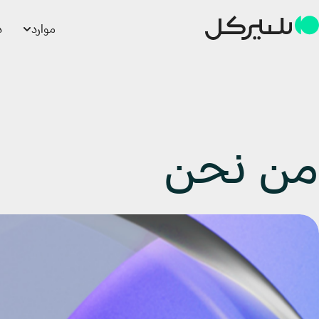
موارد
د
من نحن