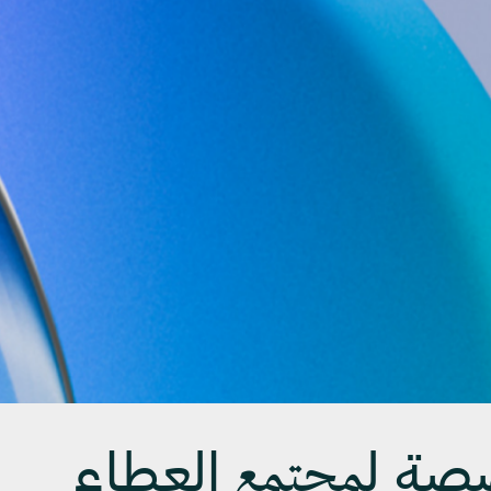
صة ل
العطاء
مجتمع