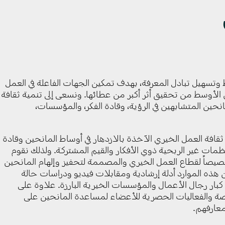
ط وتسهيل تبادل المعرفة، بهدف تمكين الجهات الفاعلة في العمل
لأوسط من تحقيق أثر أكبر من عطائها. ونسعى إلى تنمية ثقافة
حين المتشابهين في الرؤية، وقادة الفكر، والمؤسسات،
ثقافة العمل الخيري الآخذة بالازدهار في أوساط المانحين وقادة
مات غير الربحية ذوي الأفكار والقيم المشتركة. ولذلك نقوم
يصاً لقطاع العمل الخيري والمصممة لتحفيز وإلهام المانحين
هذه الموارد أدلة إرشادية ومقابلات فيديو ودراسات حالة
ار رجال الأعمال والمؤسسات الخيرية البارزة. علاوة على
 والفعاليات الحصرية للأعضاء لمساعدة المانحين على
عارفهم.