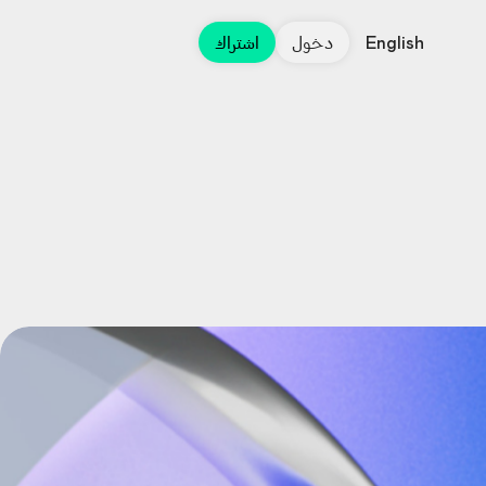
دخول
اشتراك
English