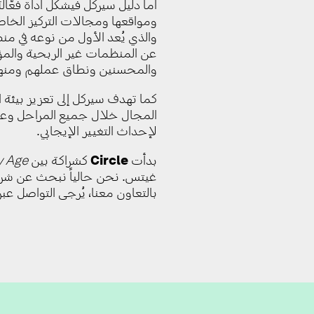
أما دليل سيركل فيشكّل أداة فعّا
ومواقعها ومجالات التركيز الخاصة
والذي يُعد الأول من نوعه في من
عن المنظمات غير الربحية والمؤ
والمحسنين ونطاق عملهم ومنه
كما تهدف سيركل إلى تعزيز بيئة ا
المجال خلال جميع المراحل وعب
لإحداث التغيير الإيجابي.
بدأت
Circle
كشراكة بين
y Age
غيتس. نحن حالياً نبحث عن شركا
بالتعاون معنا، يُرجى التواصل عبر 