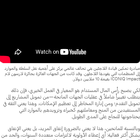
مبادرة تمكين قيادة اللاجئين هي تحالف عالمي يركز على أهمية نقل السلطة والموارد
إلى المنظمات التي يقودها اللاجئون. وقد كانت من الجهات الفائزة بجائزة لارسون لام
ICONIQ Impact بقيمة 10 ملايين دولار.
لكي يصبح رأس المال المستدام هو المعيار في العمل الخيري، فإن ذلك
يتطلب تغييراً شاملاً في عقليات الجهات المانحة—من تمويل المشاريع إلى
تمويل التقدم؛ ومن إدارة المخاطر إلى تعظيم الإمكانات. وهذا يعني الثقة في
المستفيدين من المنح ومعاملتهم كخبراء وتزويدهم بالموارد التي
يحتاجونها للنجاح على المدى الطويل.
وبالنسبة للمانحين، هذا لا يعني بالضرورة إنفاق المزيد، بل يعني الإنفاق
بشكل أكثر فعالية: أي إعطاء الأولوية لالتزامات متعددة السنوات، والحد من