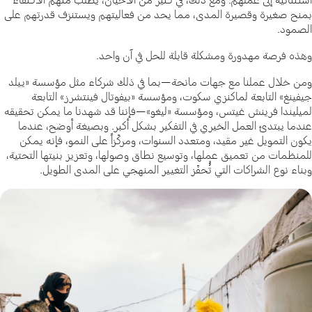
بمنح صغيرة وقصيرة المدى، مما يحد من فعاليتهم ويستنزف قدرتهم على
الصمود.
وهذه فرصة مهدورة ومشكلة قابلة للحل في آن واحد.
ومن خلال عملنا مع جهات مانحة—بما في ذلك شركاء مثل مؤسسة «ييلد
جيفينغ» التابعة لماكنزي سكوت، ومؤسسة «بيفوتال فينتشرز» التابعة
لميليندا فرينش غيتس، ومؤسسة «ليغو»—فإننا قد شهدنا ما يمكن تحقيقه
عندما يبتدئ العمل الخيري في التفكير بشكل أكبر. وبصيغة أوضح، عندما
يكون التمويل غير مقيد، ومتعدد السنوات، ومركّزاً على النمو، فإنه يمكن
للمنظمات من تعميق عملها، وتوسيع نطاق وصولها، وتعزيز بنيتها التحتية،
وبناء نوع الشراكات التي تُُحفّز التغيير المنهجي على المدى الطويل.