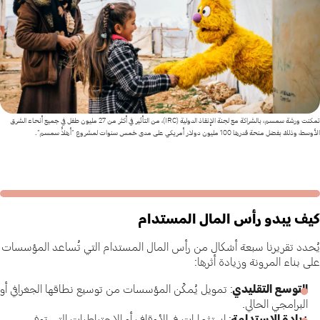
تمكنت ورشة سمسم، بالشراكة مع لجنة الإنقاذ الدولية (IRC)، من التأثير في أكثر من 27 مليون طفل في جميع أنحاء الشرق
الأوسط، وذلك بفضل منحة قدرها 100 مليون دولار أمريكي على مدى خمس سنوات لمشروع "أهلاً سمسم".
كيف يبدو رأس المال المستدام
يُحدد تقريرنا سبعة أشكال من رأس المال المستدام التي تُساعد المؤسسات
على بناء المرونة وزيادة أثرها:
التوسع التقليدي
: تمويل يُمكّن المؤسسات من توسيع نطاقها الجغرافي أو
البرامجي الحالي.
زيادة الاستدامة
: استثمارات في الأوقاف أو الاحتياطيات التي توفر