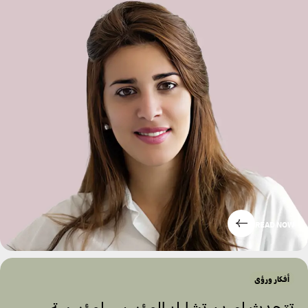
READ NOW
أفكار ورؤى
تتحدث لورين تشارلز المؤسس لمؤسسة