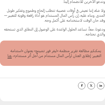
وندعو الآخرين للانضمام إلينا.
ولا شك إننا نعيش في أوقات عصيبة تتطلب إلحاح وطموح وتفكير طويل
المدى. وبناء عليه، إن رأس المال المستدام هو أداة رافعة وقوية للتغيير—
وقد حان الوقت لاستخدامه على أكمل وجه.
ودعونا، معاً، نساعد الحلول الواعدة على الوصول إلى النطاق الذي تستحقه
والذي نحتاجه.
يمكنكم مطالعة تقرير منظمة «ليفر فور تشينج» بعنوان «استدامة
التغيير: إطلاق العنان لرأس المال مستدام من أجل أثر مستدام»،
هنا