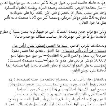
جهات عاملة عالمية لتمويل حلول جريئة لأكبر التحديات التي يواجهها العالم
—مثل معالجة الفرص الاقتصادية، وصحة المرأة، وتنمية الطفولة المبكرة،
وهذا على سبيل المثال لا الحصر. وحتى الآن، فلقد أثّرنا على تمويلات
تجاوزت 2.6 مليار دولار أمريكي، ودعمنا أكثر من 500 منظمة ذات تأثير
عالي ما حول العالم.
ولكن مع تزايد حجم وشدة المشاكل التي نواجهها، فإنه يتعين علينا أن نطرح
بأنفسنا سؤالاً هو أكثر جوهرية: هل يتناسب عطائنا مع طموحاتنا؟
ويستكشف تقريرنا الأخير،
استدامة التغيير: إطلاق العنان لرأس مال
مستدام من أجل تأثير مستدام
، هذا السؤال بعمق كما يصدر دعوة
صريحة إلى العمل. والمنح الخيرية التقليدية—التي يبلغ متوسطها نحو
50,000 دولار أمريكي على مدى 12 شهراً—ليست مصممة لمساعدة
المؤسسات على النمو أو التكيف أو تجاوز الصدمات؛ بل إنها ببساطة إنما
تُُحافظ على الوضع الراهن.
وبالمقابل، فإن رأس المال المستدام يختلف من حيث تصميمه؛ إذ هو
تمويل طويل المدى ومرن يسمح للمؤسسات ليس مجرد العمل، ولكن
يسمح لهم بالازدهار أيضاً. ويدعم هذا التمويل كل من التخطيط
الاستراتيجي، والبنية التحتية، والتقييم، والشراكات، والتجريب العملي
الضروري لإحداث أثر واسع النطاق. كما إن رأس المال المستدام يمنح
المؤسسات كل من الوقت والمساحة لبناء فرق عمل قوية، والاستثمار في