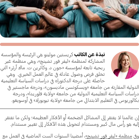
نبذة عن الكاتب
كريستين مولينو هي الرئيسة والمؤسسة
المشاركة لمنظمة «ليفر فور تشينج»، وهي منظمة غير
ربحية تابعة لمؤسسة «جون د. وكاثرين ت. ماك آرثر» التي
تخلق فرص وصول عادلة في عالم العمل الخيري. وهي
حاصلة على درجة الدكتوراه في دراسات السياسة التعليمية
الدولية المقارنة من جامعة «ويسكونسن ماديسون»، ودرجة ماجستير في
دراسات السياسة التعليمية الدولية من جامعة «ولاية فلوريدا»، ودرجة
بكالوريوس في التعليم الابتدائي من جامعة «ولاية نيويورك» في أوسويغو.
إن عالمنا لا يفتقر إلى المشاكل الضخمة أو الأفكار العظيمة؛ ولكن ما نفتقر
إليه هو رأس مال كبير ومستدام لتحويل هذه الأفكار إلى تغيير مستدام.
وفي
منظمة «ليفر فور تشينج»
، أمضينا السنوات الست الماضية في العمل مع