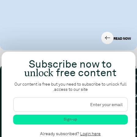
READ NOW
Subscribe now to
من نحن
free content
unlock
منصة سيركل هي شبكة من الأقران تهدف إلى دعم الممولين من جميع أنحاء الشرق
الأوسط من أجل تعظيم أثر عطائهم.
اكتشف المزيد.
Our content is free but you need to subscribe to unlock full
access to our site.
تصفح الموقع
معلومات
موارد
الشروط والأحكام
دليل سيركل
سياسة الخصوصية
جدول الفعاليات
سياسة استخدام ملفات تعريف الارتباط
Sign-up
(الكوكيز)
بودكاست
Already subscribed?
Login here
من نحن