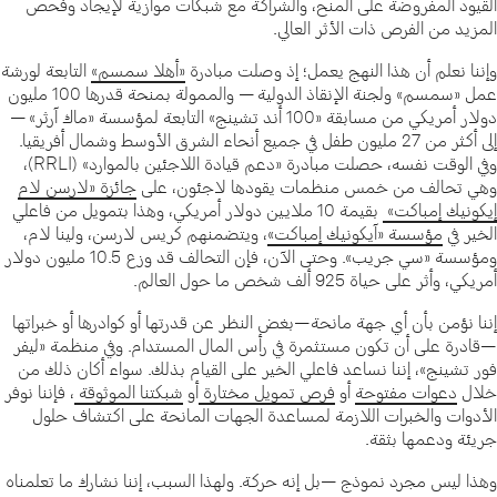
القيود المفروضة على المنح، والشراكة مع شبكات موازية لإيجاد وفحص
المزيد من الفرص ذات الأثر العالي.
وإننا نعلم أن هذا النهج يعمل؛ إذ وصلت مبادرة
«أهلا سمسم»
التابعة لورشة
عمل «سمسم» ولجنة الإنقاذ الدولية — والممولة بمنحة قدرها 100 مليون
دولار أمريكي من مسابقة «100 أند تشينج» التابعة لمؤسسة «ماك آرثر» —
إلى أكثر من 27 مليون طفل في جميع أنحاء الشرق الأوسط وشمال أفريقيا.
وفي الوقت نفسه، حصلت مبادرة «دعم قيادة اللاجئين بالموارد» (RRLI)،
وهي تحالف من خمس منظمات يقودها لاجئون، على
جائزة «لارسن لام
إيكونيك إمباكت»
بقيمة 10 ملايين دولار أمريكي، وهذا بتمويل من فاعلي
الخير في
مؤسسة «آيكونيك إمباكت»
، ويتضمنهم كريس لارسن، ولينا لام،
ومؤسسة «سي جريب». وحتى الآن، فإن التحالف قد وزع 10.5 مليون دولار
أمريكي، وأثر على حياة 925 ألف شخص ما حول العالم.
إننا نؤمن بأن أي جهة مانحة—بغض النظر عن قدرتها أو كوادرها أو خبراتها
—قادرة على أن تكون مستثمرة في رأس المال المستدام. وفي منظمة «ليفر
فور تشينج»، إننا نساعد فاعلي الخير على القيام بذلك. سواء أكان ذلك من
خلال
دعوات مفتوحة
أو
فرص تمويل مختارة
أو
شبكتنا الموثوقة
، فإننا نوفر
الأدوات والخبرات اللازمة لمساعدة الجهات المانحة على اكتشاف حلول
جريئة ودعمها بثقة.
وهذا ليس مجرد نموذج —بل إنه حركة. ولهذا السبب، إننا نشارك ما تعلمناه