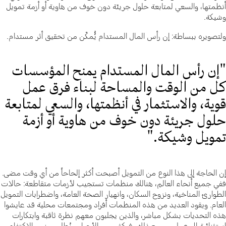
أنظمتها، والسعي لمتابعة حلول جريئة دون خوف من هاوية أو أزمة تمويل
وشيكة.
ولتصويره ببساطة: إن رأس المال المستدام يُُمكّن من تحقيق أثر مستدام.
"إن رأس المال المستدام يمنح المؤسسات
كل من الوقت والمساحة لبناء فرق عمل
قوية، والاستثمار في أنظمتها، والسعي لمتابعة
حلول جريئة دون خوف من هاوية أو أزمة
تمويل وشيكة."
إن الحاجة إلى هذا النوع من التمويل أصبحت أكثر إلحاحاً من أي وقت مضى.
ففي جميع أنحاء العالم، هنالك منظمات تستجيب لأزمات متقاطعة: حالات
الطوارئ المناخية، ونزوح السكان، وانهيار الصحة العامة، واضطرابات التمويل
العام. ويقود العديد من هذه المنظمات أفراد ومجتمعات محلية قد عايشوا
هذه التحديات بشكل مباشر، والذين يجلبون معهم نظرة ثاقبة وابتكارات
استثنائية إلى عملهم. ومع ذلك، في كثير من الأحيان، يُطلب منهم الاكتفاء